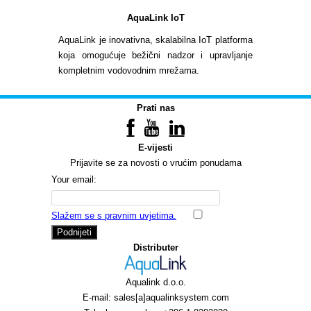
AquaLink IoT
AquaLink je inovativna, skalabilna IoT platforma
koja omogućuje bežični nadzor i upravljanje
kompletnim vodovodnim mrežama.
Prati nas
E-vijesti
Prijavite se za novosti o vrućim ponudama
Your email:
Slažem se s pravnim uvjetima.
Podnijeti
Distributer
Aqualink d.o.o.
E-mail: sales[a]aqualinksystem.com