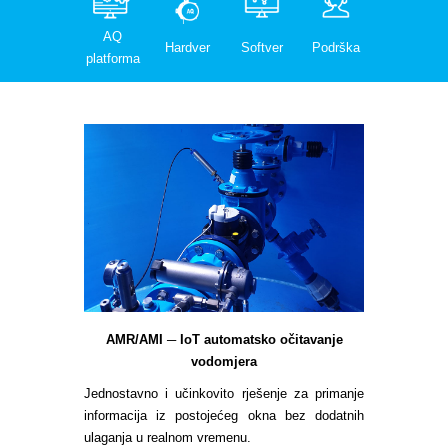
AQ
Hardver
Softver
Podrška
platforma
AMR/AMI ─ IoT automatsko očitavanje
vodomjera
Jednostavno i učinkovito rješenje za primanje
informacija iz postojećeg okna bez dodatnih
ulaganja u realnom vremenu.