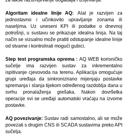
Algoritam idealne linije AQ:
Alat je razvijen za
jednostavno i učinkovito upravljanje zonama ili
naseljima. Uz uneseni KPI ili podatke o dnevnoj
potrošnji, u sustavu se prikazuje idealna linija. Na taj
način se vizualno može pratiti odstupanje idealne linije
od stvarne i kontrolirati mogući gubici.
Step test programska oprema :
AQ WEB korisničko
sučelje ima razvijen sustav za inkrementalno
ispitivanje cjevovoda na terenu. Aplikacija omogućuje
grupi uređaja da sinkronizirano mijenjaju postavke
spremanja i slanja tijekom određenog razdoblja dana u
svrhu pronalaženja grešaka. Nakon dovršetka
operacije svi se uređaji automatski vraćaju na izvorne
postavke.
AQ povezivanje:
Sustav radi samostalno, ali se može
povezati s drugim CNS ili SCADA sustavima preko API
sučelja.