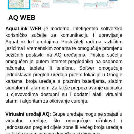
AQ WEB
AquaLink WEB
je moderno, inteligentno softversko
korisničko sučelje za komunikaciju i upravljanje
AquaLink IoT uređajima. Poslužitelj radi na različitim
jezicima i vremenskim zonama te omogućuje promjenu
bežičnih postavki na AQ uređajima. Pristup sučelju
omogućen je putem internet preglednika na osobnom
računalu, tabletu ili telefonu. Softver omogućuje
jednostavan pregled uređaja putem lokacije u Google
kartama, broja uređaja s praznim baterijama, slabim
signalom ili alarmom. Za lakše prepoznavanje gubitaka
u cjevovodima dostupni su i dodatni alati: virtualni
alarmi i algoritam za otkrivanje curenja.
Virtualni uređaji AQ:
Grupe uređaja mogu se spajati u
virtualne uređaje, što omogućuje učinkovit i
jednostavan pregled cijele zone ili većeg broja uređaja
za lakše razumijevanje događaja i izlijevanja.